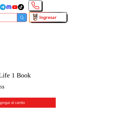
Ingresar
Life 1 Book
Precio
US$
de
oferta
gregar al carrito