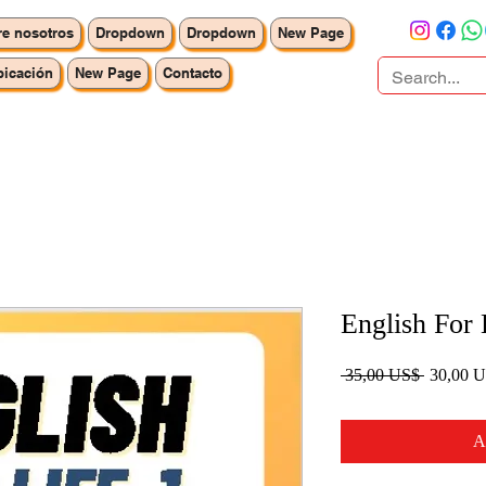
e nosotros
Dropdown
Dropdown
New Page
icación
New Page
Contacto
English For 
Precio
 35,00 US$ 
30,00 
A