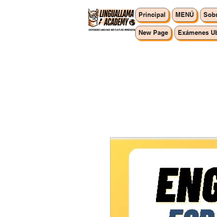
Principal
MENÚ
Sobr
New Page
Exámenes Ub